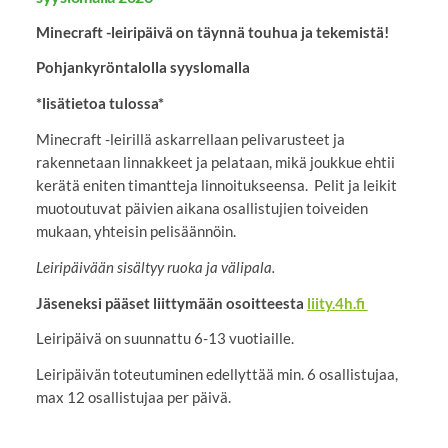
Minecraft -leiripäivä on täynnä touhua ja tekemistä!
Pohjankyröntalolla syyslomalla
*lisätietoa tulossa*
Minecraft -leirillä askarrellaan pelivarusteet ja
rakennetaan linnakkeet ja pelataan, mikä joukkue ehtii
kerätä eniten timantteja linnoitukseensa. Pelit ja leikit
muotoutuvat päivien aikana osallistujien toiveiden
mukaan, yhteisin pelisäännöin.
Leiripäivään sisältyy ruoka ja välipala.
Jäseneksi pääset liittymään osoitteesta
liity.4h.fi
Leiripäivä on suunnattu 6-13 vuotiaille.
Leiripäivän toteutuminen edellyttää min. 6 osallistujaa,
max 12 osallistujaa per päivä.