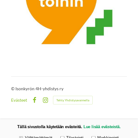
©
Isonkyrön 4H-yhdistys ry
Evästeet
Tehty Yhdistysavaimella
Facebook
Instagram
Tällä sivustolla käytetään evästeitä.
Lue lisää evästeistä.
Valitse käytettävät evästeet
Välttämättömät
Tilastointi
Markkinointi