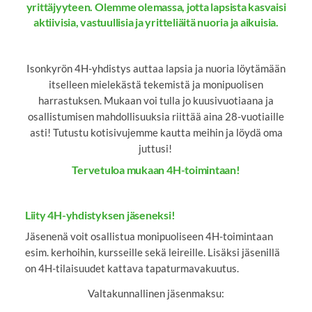
yrittäjyyteen. Olemme olemassa, jotta lapsista kasvaisi
aktiivisia, vastuullisia ja yritteliäitä nuoria ja aikuisia.
Isonkyrön 4H-yhdistys auttaa lapsia ja nuoria löytämään
itselleen mielekästä tekemistä ja monipuolisen
harrastuksen. Mukaan voi tulla jo kuusivuotiaana ja
osallistumisen mahdollisuuksia riittää aina 28-vuotiaille
asti! Tutustu kotisivujemme kautta meihin ja löydä oma
juttusi!
Tervetuloa mukaan 4H-toimintaan!
Liity 4H-yhdistyksen jäseneksi!
Jäsenenä voit osallistua monipuoliseen 4H-toimintaan
esim. kerhoihin, kursseille sekä leireille. Lisäksi jäsenillä
on 4H-tilaisuudet kattava tapaturmavakuutus.
Valtakunnallinen jäsenmaksu: