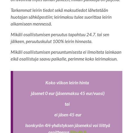
Tarkemmat leirin tiedot sekä maksutiedot lähetetään
huotajan sähköpostiin; leirimaksu tulee suorittaa leirin
alkamiseen mennessä.
Mikäli osallistumisen peruutus tapahtuu 24.7. tai sen
jälkeen, peruutuskulut 100% leirin hinnasta.
Mikäli osallistumisen peruuntumisesta ei ilmoiteta lainkaan
eikä osallistuja saavu paikalle, perimme koko leirimaksun.
Koko viikon leirin hinta
jäsenet 0 eur (jäsenmaksu 45 eur/vuosi)
tai
ei jäsen 45 eur
Isonkyrön 4H-yhdistyksen jäseneksi voi liittyä
osoitteessa
liity.4h.fi