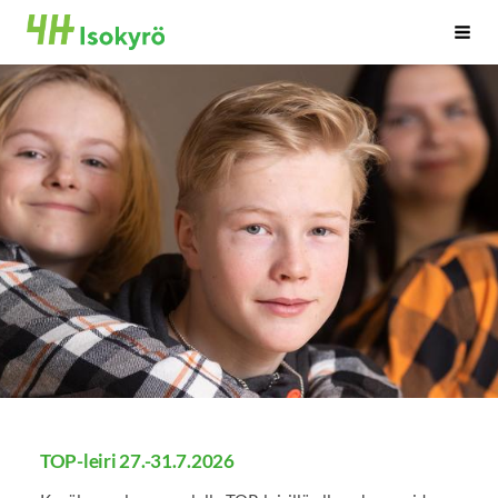
Siirry
Isonkyrön 4H-yhdistys ry
Haku
sivun
sisältöön
TOP-leiri 27.-31.7.2026