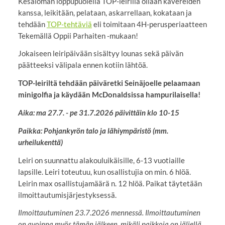
Kesäloman loppupuolella TOP-leirillä ollaan kavereiden
kanssa, leikitään, pelataan, askarrellaan, kokataan ja
tehdään
TOP-tehtäviä
eli toimitaan 4H-perusperiaatteen
Tekemällä Oppii Parhaiten -mukaan!
Jokaiseen leiripäivään sisältyy lounas sekä päivän
päätteeksi välipala ennen kotiin lähtöä.
TOP-leiriltä tehdään päiväretki Seinäjoelle pelaamaan
minigolfia ja käydään McDonaldsissa
hampurilaisella!
Aika: ma 27.7. - pe 31.7.2026 päivittäin klo 10-15
Paikka: Pohjankyrön talo ja lähiympäristö (mm.
urheilukenttä)
Leiri on suunnattu alakouluikäisille, 6-13 vuotiaille
lapsille. Leiri toteutuu, kun osallistujia on min. 6 hlöä.
Leirin max osallistujamäärä n. 12 hlöä. Paikat täytetään
ilmoittautumisjärjestyksessä.
Ilmoittautuminen 23.7.2026 mennessä. Ilmoittautuminen
on avoinna myös tämän jälkeen, mikäli paikkoja on jäljellä.