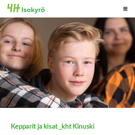
Siirry
Isonkyrön 4H-yhdistys ry
Haku
sivun
sisältöön
Kepparit ja kisat _kht Kinuski