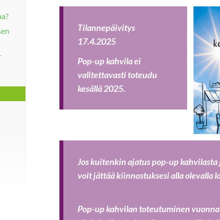
aa?
Tilannepäivitys
sen
17.4.2025
-
Pop-up kahvila ei
valitettavasti toteudu
kesällä 2025.
Jos kuitenkin ajatus pop-up kahvilasta
voit jättää kiinnostuksesi alla olevalla 
Pop-up kahvilan toteutuminen vuonna 2