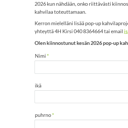
2026 kun nähdään, onko riittävästi kiinno
kahvilaa toteuttamaan.
Kerron mielelläni lisää pop-up kahvilaproje
yhteyttä 4H Kirsi 040 8364664 tai email
i
Olen kiinnostunut kesän 2026 pop-up kah
Nimi
*
ikä
puhrno
*