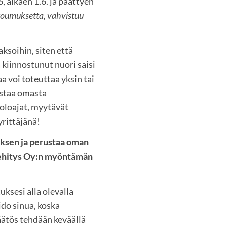
, alkaen 1.6. ja päättyen
sitoumuksetta, vahvistuu
aksoihin, siten että
iinnostunut nuori saisi
 voi toteuttaa yksin tai
astaa omasta
oloajat, myytävät
yrittäjänä!
uksen ja perustaa oman
Kehitys Oy:n myöntämän
uksesi alla olevalla
do sinua, koska
äätös tehdään keväällä