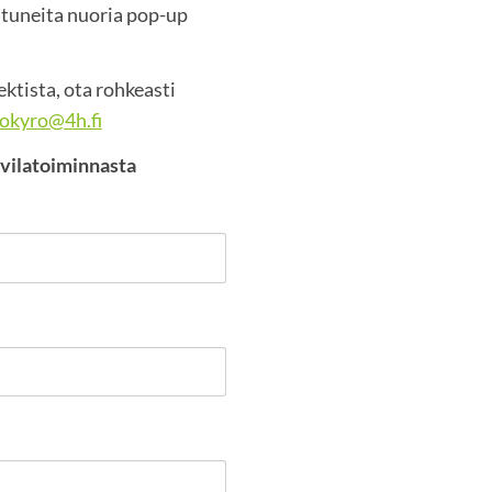
stuneita nuoria pop-up
ktista, ota rohkeasti
sokyro@4h.fi
vilatoiminnasta