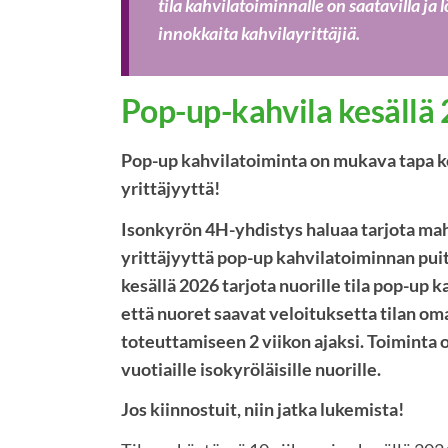
tila kahvilatoiminnalle on saatavilla ja l
innokkaita kahvilayrittäjiä.
Pop-up-kahvila kesällä
Pop-up kahvilatoiminta on mukava tapa k
yrittäjyyttä!
Isonkyrön 4H-yhdistys haluaa tarjota mah
yrittäjyyttä pop-up kahvilatoiminnan puit
kesällä 2026 tarjota nuorille tila pop-up 
että nuoret saavat veloituksetta tilan om
toteuttamiseen 2 viikon ajaksi. Toiminta
vuotiaille isokyröläisille nuorille.
Jos kiinnostuit, niin jatka lukemista!