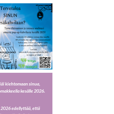
 jäi kiehtomaan sinua,
lomakkeella kesälle 2026.
026 edellyttää, että