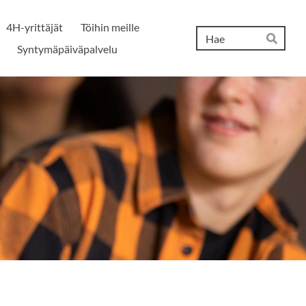
4H-yrittäjät
Töihin meille
Hak
Syntymäpäiväpalvelu
Hae