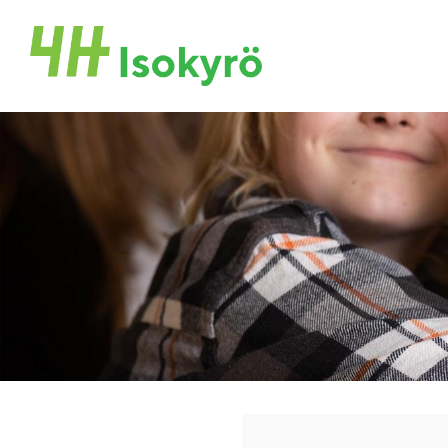
Siirry
sivun
Isonkyrön 4H-yhdistys ry
sisältöön