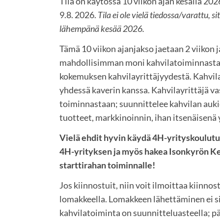
Tila on käytössä 10 viikon ajan kesällä 2026
9.8. 2026.
Tila ei ole vielä tiedossa/varattu, 
lähempänä kesää 2026.
Tämä 10 viikon ajanjakso jaetaan 2 viikon j
mahdollisimman moni kahvilatoiminnasta k
kokemuksen kahvilayrittäjyydestä. Kahvilaa
yhdessä kaverin kanssa. Kahvilayrittäjä v
toiminnastaan; suunnittelee kahvilan auki
tuotteet, markkinoinnin, ihan itsenäisenä 
Vielä ehdit hyvin käydä 4H-yrityskoulut
4H-yrityksen ja myös hakea Isonkyrön 
starttirahan toiminnalle!
Jos kiinnostuit, niin voit ilmoittaa kiinnost
lomakkeella. Lomakkeen lähettäminen ei si
kahvilatoiminta on suunnitteluasteella; p