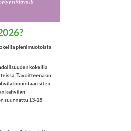
öytyy riittävästi
 2026?
okeilla pienimuotoista
dollisuuden kokeilla
teissa. Tavoitteena on
kahvilatoimintaan siten,
an kahvilan
 on suunnattu 13-28