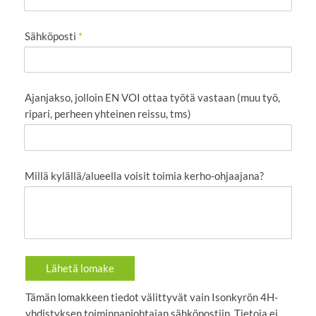
Sähköposti
*
Ajanjakso, jolloin EN VOI ottaa työtä vastaan (muu työ,
ripari, perheen yhteinen reissu, tms)
Millä kylällä/alueella voisit toimia kerho-ohjaajana?
Lähetä lomake
Tämän lomakkeen tiedot välittyvät vain Isonkyrön 4H-
yhdistyksen toiminnanjohtajan sähköpostiin. Tietoja ei