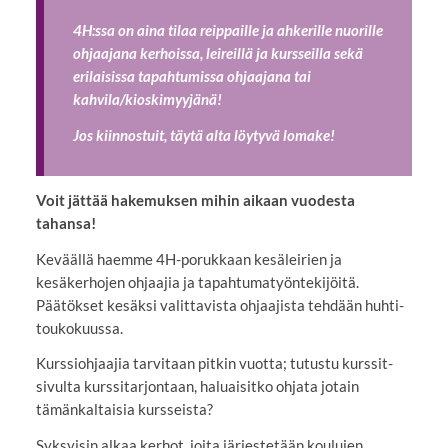
4H:ssa on aina tilaa reippaille ja ahkerille nuorille
ohjaajana kerhoissa, leireillä ja kursseilla sekä
erilaisissa tapahtumissa ohjaajana tai
kahvila/kioskimyyjänä!
Jos kiinnostuit, täytä alta löytyvä lomake!
Voit jättää hakemuksen mihin aikaan vuodesta
tahansa!
Keväällä haemme 4H-porukkaan kesäleirien ja
kesäkerhojen ohjaajia ja tapahtumatyöntekijöitä.
Päätökset kesäksi valittavista ohjaajista tehdään huhti-
toukokuussa.
Kurssiohjaajia tarvitaan pitkin vuotta; tutustu kurssit-
sivulta kurssitarjontaan, haluaisitko ohjata jotain
tämänkaltaisia kursseista?
Syksyisin alkaa kerhot, joita järjestetään koulujen