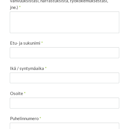
vahvuuksistasi, harrastuksista, työkokemuksestasi,
jne.)
*
Etu- ja sukunimi
*
Ikä / syntymäaika
*
Osoite
*
Puhelinnumero
*